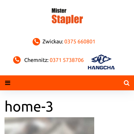
Skip
to
content
Zwickau:
0375 660801
Chemnitz:
0371 5738706
home-3