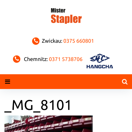
Skip
to
content
Zwickau:
0375 660801
Chemnitz:
0371 5738706
_MG_8101