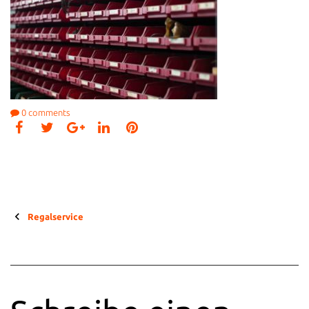
0
comments
Facebook
Twitter
LinkedIn
Pinterest
Google+
Beitragsnavigation
Regalservice