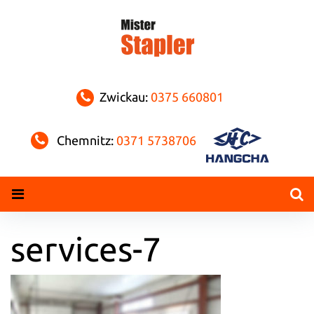
Skip
to
content
Zwickau:
0375 660801
Chemnitz:
0371 5738706
services-7