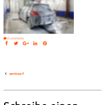
0
comments
Facebook
Twitter
LinkedIn
Pinterest
Google+
Beitragsnavigation
services-7