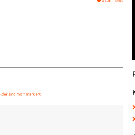
0
comments
elder sind mit
*
markiert