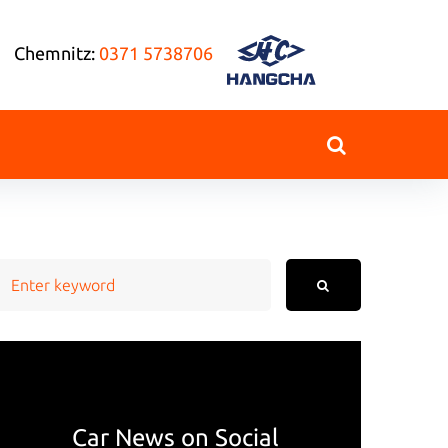
Chemnitz:
0371 5738706
earch
or:
Car News on Social