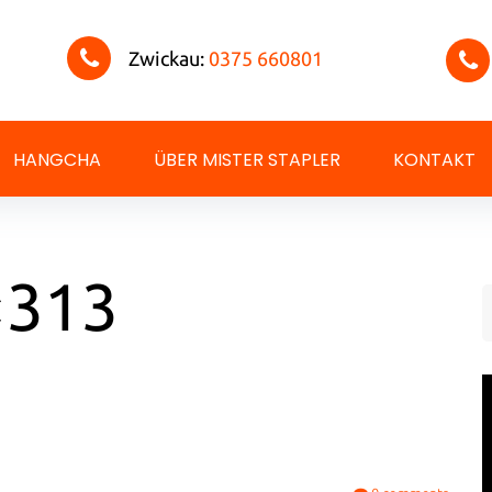
Zwickau:
0375 660801
HANGCHA
ÜBER MISTER STAPLER
KONTAKT
×313
S
f