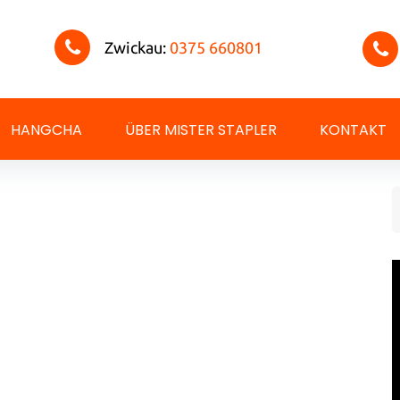
Zwickau:
0375 660801
HANGCHA
ÜBER MISTER STAPLER
KONTAKT
_logo
S
f