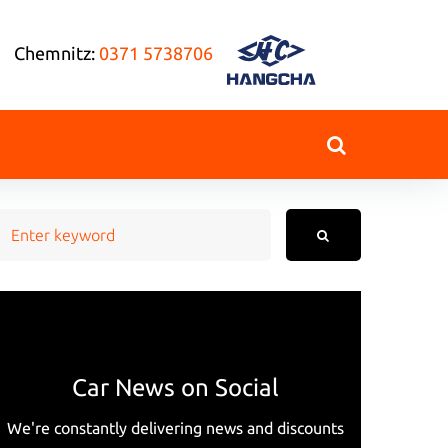
Chemnitz:
0371 5738706
earch
or:
Car News on Social
We're constantly delivering news and discounts