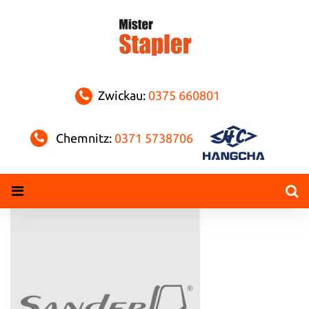
Skip
to
content
Zwickau:
0375 660801
Chemnitz:
0371 5738706
sanderft_logo