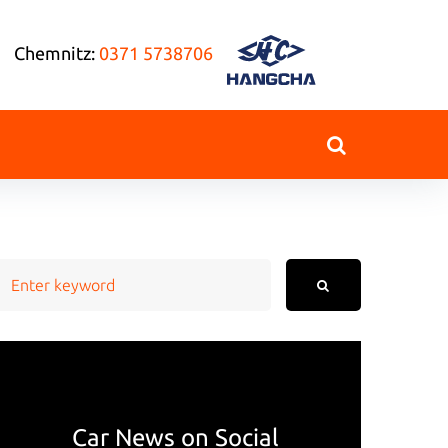
Chemnitz:
0371 5738706
earch
or:
Car News on Social