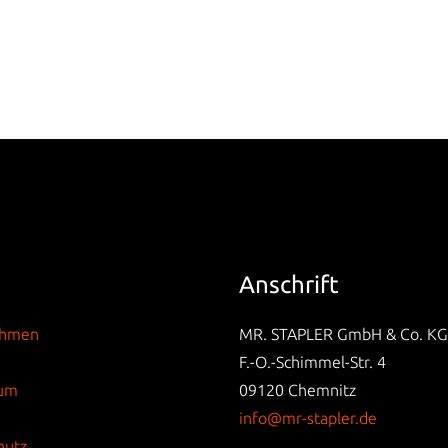
Anschrift
ehmen
MR. STAPLER GmbH & Co. KG
F.-O.-Schimmel-Str. 4
sum
09120 Chemnitz
info@mr-stapler.de
hutz