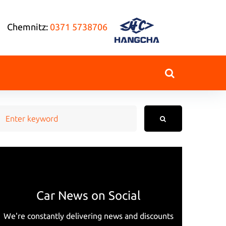
Chemnitz:
0371 5738706
earch
or:
-
Car News on Social
We're constantly delivering news and discounts