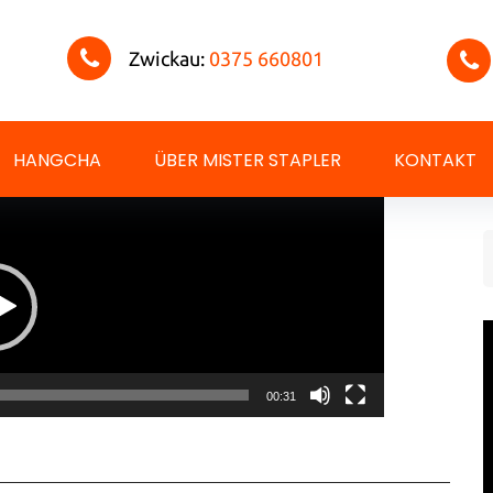
Zwickau:
0375 660801
HANGCHA
ÜBER MISTER STAPLER
KONTAKT
-
S
f
m_WebSlider
00:31