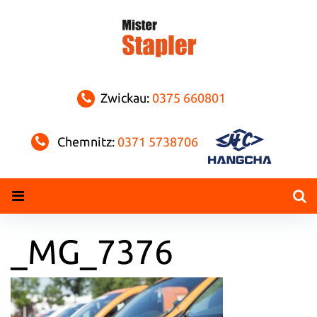
Skip
to
content
Zwickau:
0375 660801
Chemnitz:
0371 5738706
_MG_7376